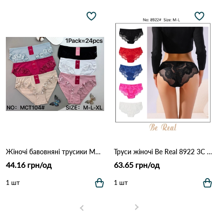
Жіночі бавовняні трусики MCT104 (M–XL) 12B Різні кольори
Труси жіночі Be Real 8922 3C Різні кольори
44.16 грн/од
63.65 грн/од
1 шт
1 шт