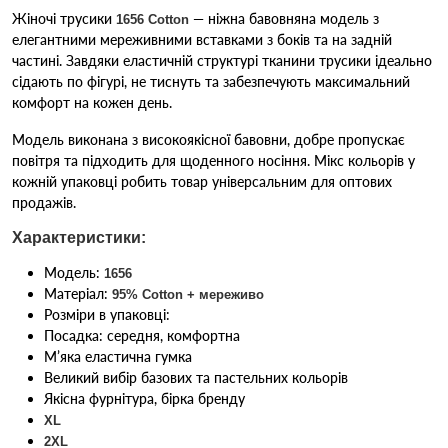
Жіночі трусики
— ніжна бавовняна модель з
1656 Cotton
елегантними мереживними вставками з боків та на задній
частині. Завдяки еластичній структурі тканини трусики ідеально
сідають по фігурі, не тиснуть та забезпечують максимальний
комфорт на кожен день.
Модель виконана з високоякісної бавовни, добре пропускає
повітря та підходить для щоденного носіння. Мікс кольорів у
кожній упаковці робить товар універсальним для оптових
продажів.
Характеристики:
Модель:
1656
Матеріал:
95% Cotton + мереживо
Розміри в упаковці:
Посадка: середня, комфортна
М’яка еластична гумка
Великий вибір базових та пастельних кольорів
Якісна фурнітура, бірка бренду
XL
2XL