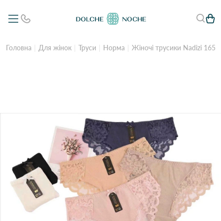
Головна
Для жінок
Труси
Норма
Жіночі трусики Nadizi 1656