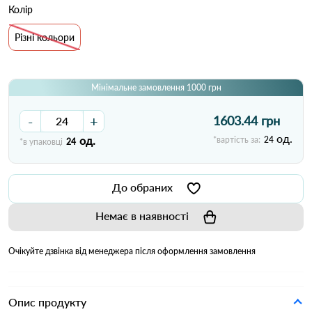
Колір
Різні кольори
Мінімальне замовлення 1000 грн
-
+
1603.44 грн
од.
од.
*вартість за:
24
*в упаковці
24
До обраних
Немає в наявності
Очікуйте дзвінка від менеджера після оформлення замовлення
Опис продукту