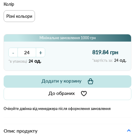
Колір
Різні кольори
Мінімальне замовлення 1000 грн
-
+
819.84 грн
од.
од.
*вартість за:
24
*в упаковці
24
Додати у корзину
До обраних
Очікуйте дзвінка від менеджера після оформлення замовлення
Опис продукту