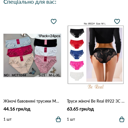
Спеціально для вас:
Жіночі бавовняні трусики MCT104 (M–XL) 12B Різні кольори
Труси жіночі Be Real 8922 3C Різні кольори
44.16 грн/од
63.65 грн/од
1 шт
1 шт