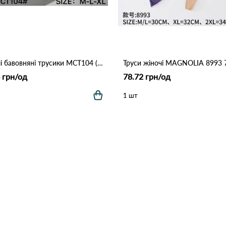
Жіночі бавовняні трусики MCT104 (M–XL) 12B Різні кольори
 грн/од
78.72 грн/од
1 шт