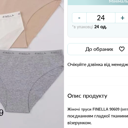
Мінімаль
-
+
од.
*в упаковці
24
До обраних
Очікуйте дзвінка від менед
Опис продукту
Жіночі труси FINELLA 90609 (опт
поєднанням гладкої тканини
візерунком.