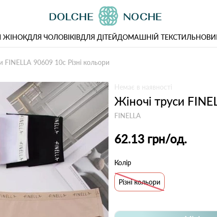
 ЖІНОК
ДЛЯ ЧОЛОВІКІВ
ДЛЯ ДІТЕЙ
ДОМАШНІЙ ТЕКСТИЛЬ
НОВИ
и FINELLA 90609 10с Різні кольори
Немає в наявності
Жіночі труси FINE
FINELLA
62.13 грн
/од.
Колір
Різні кольори