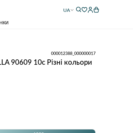
UA
НКИ
000012388_000000017
LLA 90609 10с Різні кольори