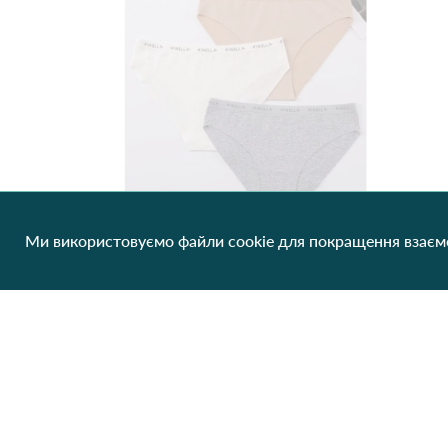
Ми використовуємо файли cookie для покращення взаємо
Жіночі труси FINELLA 90609 10с Різні кольори
62.13 грн/од
1 шт
Немає в наявності