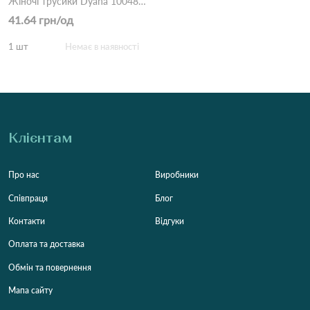
Жіночі трусики Dyana 10048 8б Різні кольори
41.64 грн/од
1 шт
Немає в наявності
Клієнтам
Про нас
Виробники
Співпраця
Блог
Контакти
Відгуки
Оплата та доставка
Обмін та повернення
Мапа сайту