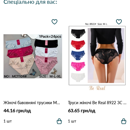
Спеціально для вас:
Жіночі бавовняні трусики MCT104 (M–XL) 12B Різні кольори
Труси жіночі Be Real 8922 3C Різні кольори
44.16 грн/од
63.65 грн/од
1 шт
1 шт