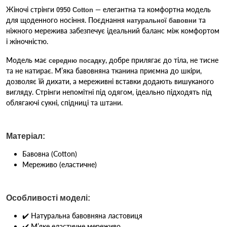
Жіночі стрінги
— елегантна та комфортна модель
0950 Cotton
для щоденного носіння. Поєднання
та
натуральної бавовни
ніжного мережива забезпечує ідеальний баланс між комфортом
і жіночністю.
Модель має
, добре прилягає до тіла, не тисне
середню посадку
та не натирає. М’яка бавовняна тканина приємна до шкіри,
дозволяє їй дихати, а мереживні вставки додають вишуканого
вигляду. Стрінги непомітні під одягом, ідеально підходять під
облягаючі сукні, спідниці та штани.
Матеріал:
Бавовна (Cotton)
Мереживо (еластичне)
Особливості моделі:
✔️ Натуральна бавовняна ластовиця
✔️ М’яке еластичне мереживо