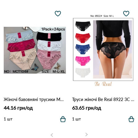
Жіночі бавовняні трусики MCT104 (M–XL) 12B Різні кольори
Труси жіночі Be Real 8922 3C Різні кольори
44.16 грн/од
63.65 грн/од
1 шт
1 шт