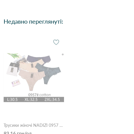
Недавно переглянуті:
Трусики жіночі NADIZI 0957 2с Різні кольори
83.16 грн/од