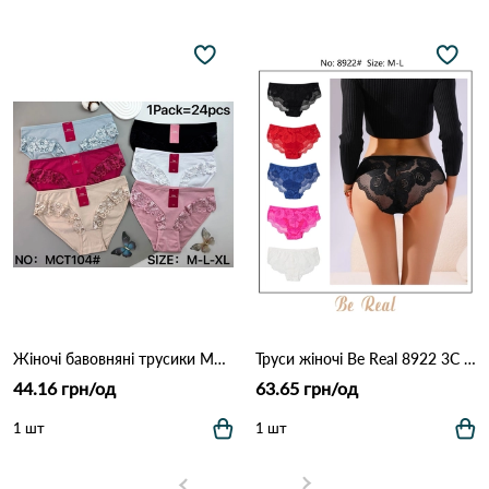
Жіночі бавовняні трусики MCT104 (M–XL) 12B Різні кольори
Труси жіночі Be Real 8922 3C Різні кольори
44.16 грн/од
63.65 грн/од
1 шт
1 шт