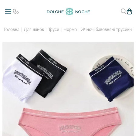
Головна
Для жінок
Труси
Норма
Жіночі бавовняні трусики No