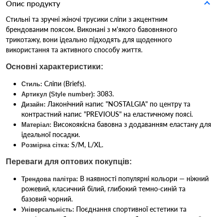
Опис продукту
Стильні та зручні жіночі трусики сліпи з акцентним
брендованим поясом. Виконані з м'якого бавовняного
трикотажу, вони ідеально підходять для щоденного
використання та активного способу життя.
Основні характеристики:
Сліпи (Briefs).
Стиль:
3083.
Артикул (Style number):
Лаконічний напис "NOSTALGIA" по центру та
Дизайн:
контрастний напис "PREVIOUS" на еластичному поясі.
Високоякісна бавовна з додаванням еластану для
Матеріал:
ідеальної посадки.
S/M, L/XL.
Розмірна сітка:
Переваги для оптових покупців:
В наявності популярні кольори — ніжний
Трендова палітра:
рожевий, класичний білий, глибокий темно-синій та
базовий чорний.
Поєднання спортивної естетики та
Універсальність: