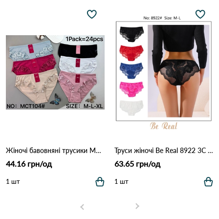
Жіночі бавовняні трусики MCT104 (M–XL) 12B Різні кольори
Труси жіночі Be Real 8922 3C Різні кольори
44.16 грн/од
63.65 грн/од
1 шт
1 шт