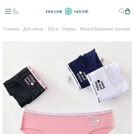
Головна
Для жінок
Труси
Норма
Жіночі бавовняні трусики Y