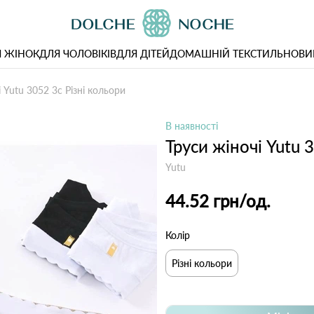
 ЖІНОК
ДЛЯ ЧОЛОВІКІВ
ДЛЯ ДІТЕЙ
ДОМАШНІЙ ТЕКСТИЛЬ
НОВИ
і Yutu 3052 3с Різні кольори
В наявності
Труси жіночі Yutu 
Yutu
44.52 грн
/од.
Колір
Різні кольори