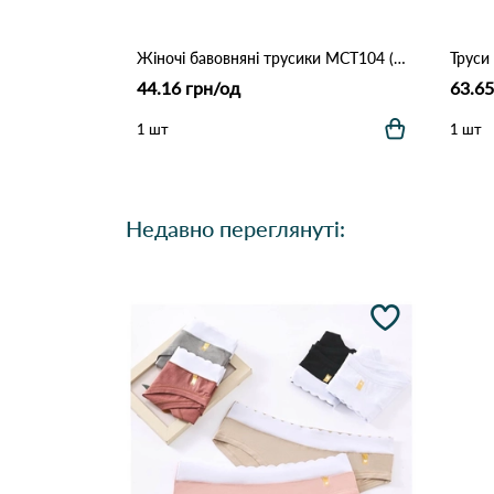
Жіночі бавовняні трусики MCT104 (M–XL) 12B Різні кольори
44.16 грн/од
63.65
1 шт
1 шт
Недавно переглянуті: