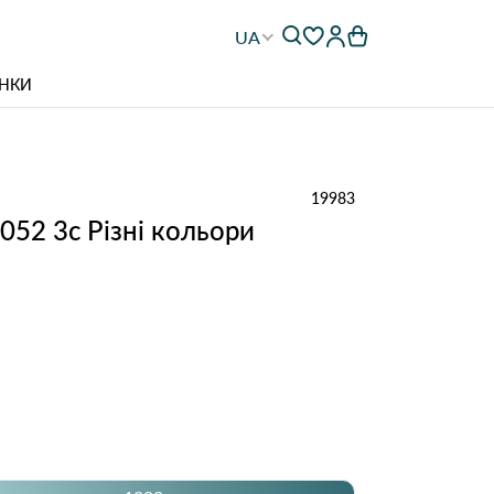
UA
НКИ
19983
3052 3с Різні кольори