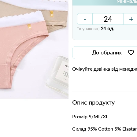
Мінімаль
-
+
од.
*в упаковці
24
До обраних
Очікуйте дзвінка від менед
Опис продукту
Розмір S/ML/XL
Склад 95% Cotton 5% Elasta