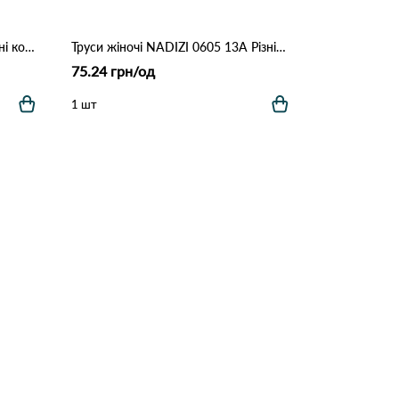
Труси жіночі Dyana 3934 4С Різні кольори
Труси жіночі NADIZI 0605 13А Різні кольори
75.24 грн/од
1 шт