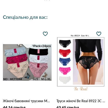
Спеціально для вас:
Жіночі бавовняні трусики MCT104 (M–XL) 12B Різні кольори
Труси жіночі Be Real 8922 3C Різні кольори
44.16 грн/од
63.65 грн/од