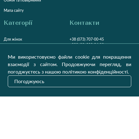
Обмін та повернення
Мапа сайту
Категорії
Контакти
Для жінок
+38 (073) 707-00-45
+380 (99) 302-84-98
Для чоловіків
+380 (99) 387-81-50
Ми використовуємо файли cookie для покращення
Замовити дзвінок
Для дітей
взаємодії з сайтом. Продовжуючи перегляд, ви
Пн-Пт
9:00 - 16:00
Cб
9:00 - 13:00
Домашній текстиль
погоджуєтесь з нашою політикою конфіденційності.
НД
Вихідний
Погоджуюсь
Україна, Луцьк, 43000
Відкрити на карті
Наші оновлення
Надіслати