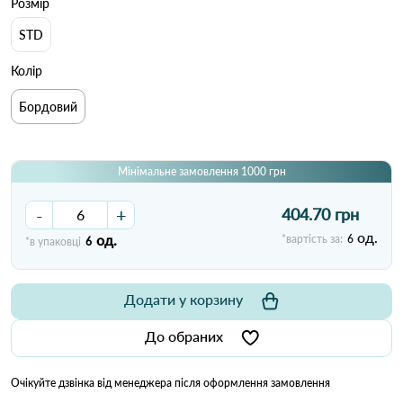
Розмір
STD
Колір
Бордовий
Мінімальне замовлення 1000 грн
-
+
404.70 грн
од.
од.
*вартість за:
6
*в упаковці
6
Додати у корзину
До обраних
Очікуйте дзвінка від менеджера після оформлення замовлення