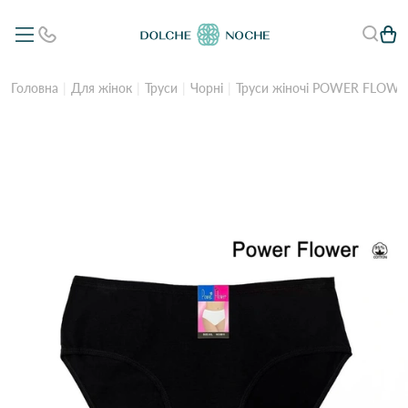
Головна
Для жінок
Труси
Чорні
Труси жіночі POWER FLOWE