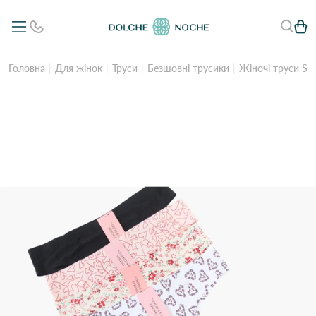
Головна
Для жінок
Труси
Безшовні трусики
Жіночі труси Spr