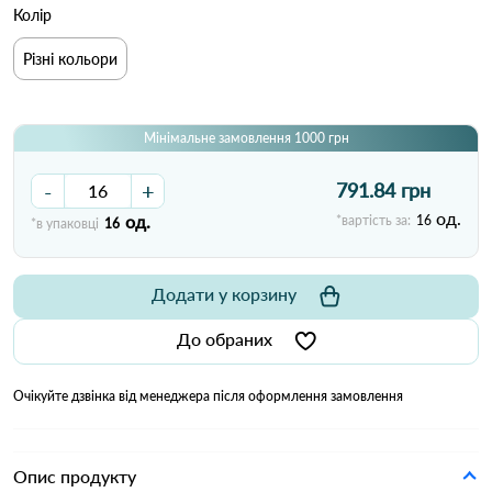
Колір
Різні кольори
Мінімальне замовлення 1000 грн
-
+
791.84 грн
од.
од.
*вартість за:
16
*в упаковці
16
Додати у корзину
До обраних
Очікуйте дзвінка від менеджера після оформлення замовлення
Опис продукту