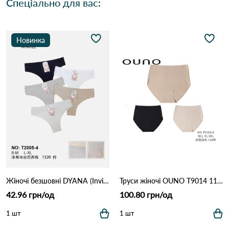
Спеціально для вас:
Новинка
Жіночі безшовні DYANA (Invisible)2005-4 11В Різні кольори
Труси жіночі OUNO T9014 11С Різні кольори
42.96 грн/од
100.80 грн/од
1 шт
1 шт