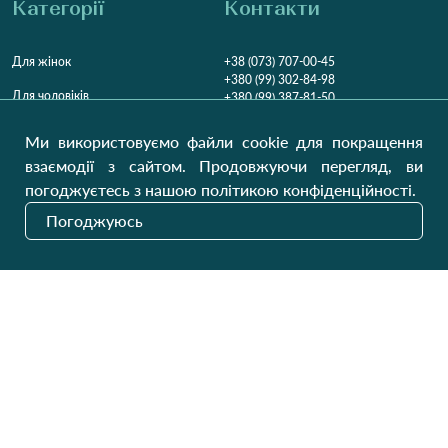
Категорії
Контакти
Для жінок
+38 (073) 707-00-45
+380 (99) 302-84-98
Для чоловіків
+380 (99) 387-81-50
Замовити дзвінок
Для дітей
Ми використовуємо файли cookie для покращення
Пн-Пт
9:00 - 16:00
Cб
9:00 - 13:00
Домашній текстиль
взаємодії з сайтом. Продовжуючи перегляд, ви
НД
Вихідний
погоджуєтесь з нашою політикою конфіденційності.
Україна, Луцьк, 43000
Погоджуюсь
Відкрити на карті
Наші оновлення
Надіслати