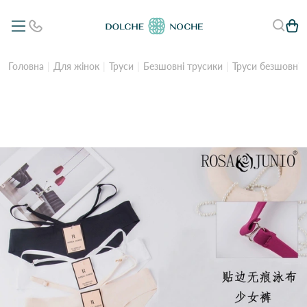
Головна
Для жінок
Труси
Безшовні трусики
Труси безшовні 