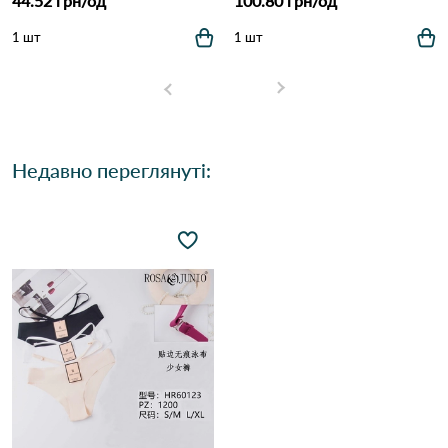
44.52 грн/од
100.80 грн/од
1 шт
1 шт
Недавно переглянуті: