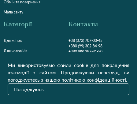
Обмін та повернення
Мапа сайту
Категорії
Контакти
Для жінок
+38 (073) 707-00-45
+380 (99) 302-84-98
Для чоловіків
+380 (99) 387-81-50
Замовити дзвінок
Для дітей
Ми використовуємо файли cookie для покращення
Пн-Пт
9:00 - 16:00
Cб
9:00 - 13:00
Домашній текстиль
взаємодії з сайтом. Продовжуючи перегляд, ви
НД
Вихідний
погоджуєтесь з нашою політикою конфіденційності.
Україна, Луцьк, 43000
Погоджуюсь
Відкрити на карті
Наші оновлення
Надіслати