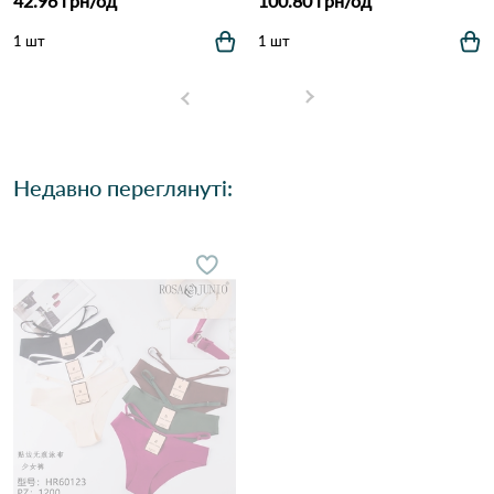
42.96 грн/од
100.80 грн/од
1 шт
1 шт
Недавно переглянуті: