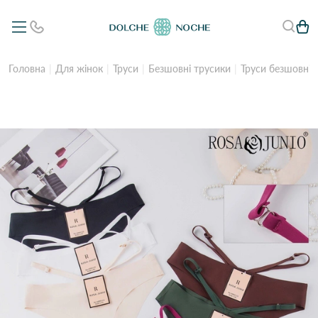
Головна
Для жінок
Труси
Безшовні трусики
Труси безшовні 