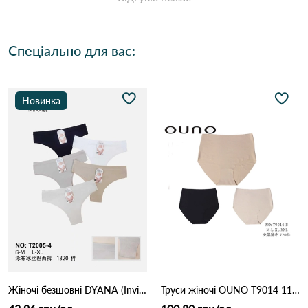
Спеціально для вас:
Новинка
Жіночі безшовні DYANA (Invisible)2005-4 11В Різні кольори
Труси жіночі OUNO T9014 11С Різні кольори