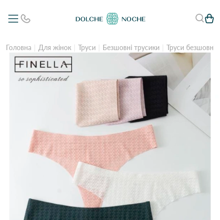
Головна
Для жінок
Труси
Безшовні трусики
Труси безшовні 