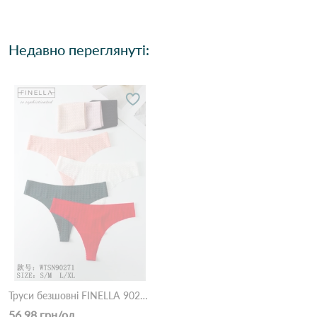
Недавно переглянуті:
Труси безшовні FINELLA 90271 4С Різні кольори
56.98 грн/од