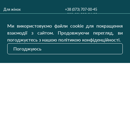
Для жінок
+38 (073) 707-00-45
+380 (99) 302-84-98
Для чоловіків
+380 (99) 387-81-50
Ми використовуємо файли cookie для покращення
Замовити дзвінок
Для дітей
взаємодії з сайтом. Продовжуючи перегляд, ви
Пн-Пт
9:00 - 16:00
Cб
9:00 - 13:00
Домашній текстиль
погоджуєтесь з нашою політикою конфіденційності.
НД
Вихідний
Погоджуюсь
Україна, Луцьк, 43000
Відкрити на карті
Наші оновлення
Надіслати