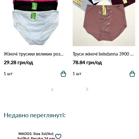
Жіночі трусики великих розмірів MAD01 (4XL–7XL) 7F Різні кольори
Труси жіночі beisdanna 3900 10д Різні кольори
29.28 грн/од
78.84 грн/од
1 шт
1 шт
Недавно переглянуті: