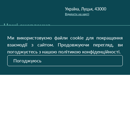
Україна, Луцьк, 43000
Відкрити на карті
Наші оновлення
Ми використовуємо файли cookie для покращення
взаємодії з сайтом. Продовжуючи перегляд, ви
Надіслати
погоджуєтесь з нашою політикою конфіденційності.
Погоджуюсь
На українському ринку з 2011
GW SITE