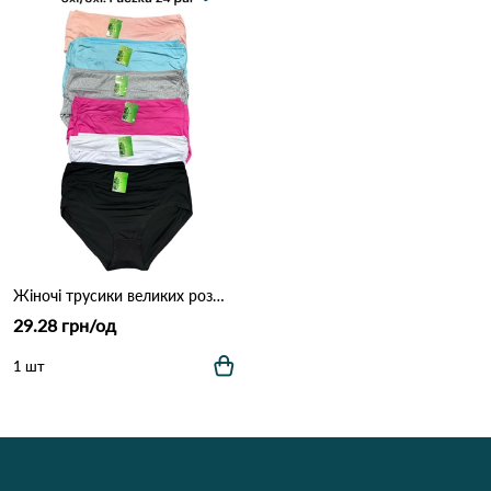
Жіночі трусики великих розмірів MAD03 (4XL–7XL) 11A Різні кольори
29.28 грн/од
1 шт