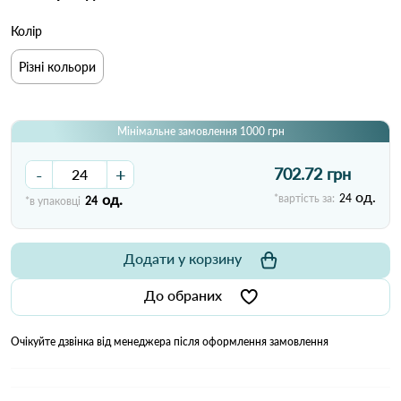
Колір
Різні кольори
Мінімальне замовлення 1000 грн
-
+
702.72 грн
од.
од.
*вартість за:
24
*в упаковці
24
Додати у корзину
До обраних
Очікуйте дзвінка від менеджера після оформлення замовлення