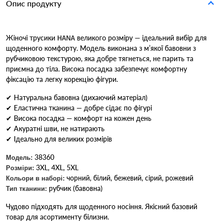
Опис продукту
Жіночі трусики
великого розміру — ідеальний вибір для
HANA
щоденного комфорту. Модель виконана з м’якої бавовни з
рубчиковою текстурою, яка добре тягнеться, не парить та
приємна до тіла. Висока посадка забезпечує комфортну
фіксацію та легку корекцію фігури.
✔ Натуральна бавовна (дихаючий матеріал)
✔ Еластична тканина — добре сідає по фігурі
✔ Висока посадка — комфорт на кожен день
✔ Акуратні шви, не натирають
✔ Ідеально для великих розмірів
38360
Модель:
3XL, 4XL, 5XL
Розміри:
чорний, білий, бежевий, сірий, рожевий
Кольори в наборі:
рубчик (бавовна)
Тип тканини:
Чудово підходять для щоденного носіння. Якісний базовий
товар для асортименту білизни.