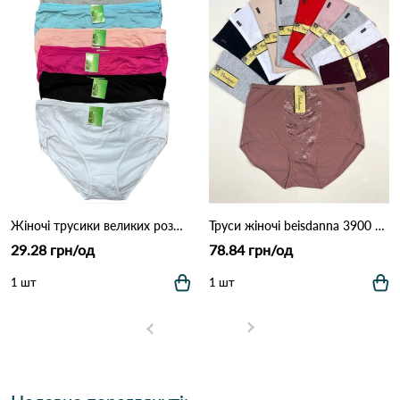
Жіночі трусики великих розмірів MAD01 (4XL–7XL) 7F Різні кольори
Труси жіночі beisdanna 3900 10д Різні кольори
29.28 грн/од
78.84 грн/од
1 шт
1 шт