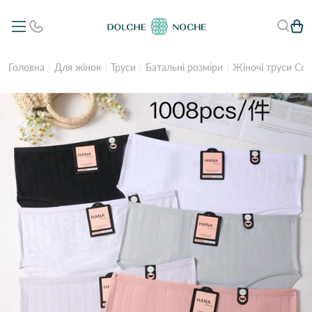
Головна
Для жінок
Труси
Батальні розміри
Жіночі труси Cot