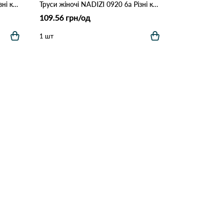
Труси жіночі NADIZI 8142 1а Різні кольори
Труси жіночі NADIZI 0920 6а Різні кольори
109.56 грн/од
1 шт