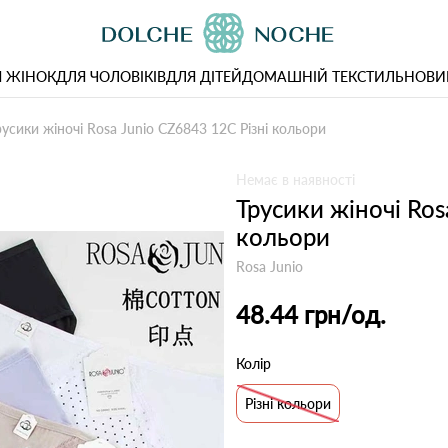
 ЖІНОК
ДЛЯ ЧОЛОВІКІВ
ДЛЯ ДІТЕЙ
ДОМАШНІЙ ТЕКСТИЛЬ
НОВИ
русики жіночі Rosa Junio CZ6843 12С Різні кольори
Немає в наявності
Трусики жіночі Ros
кольори
Rosa Junio
48.44 грн
/од.
Колір
Різні кольори