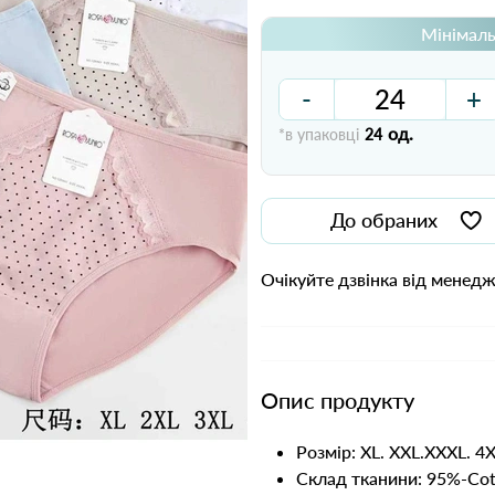
Мінімаль
-
+
од.
*в упаковці
24
До обраних
Очікуйте дзвінка від менед
Опис продукту
Розмір: XL. XXL.XXXL. 4
Склад тканини: 95%-Cot