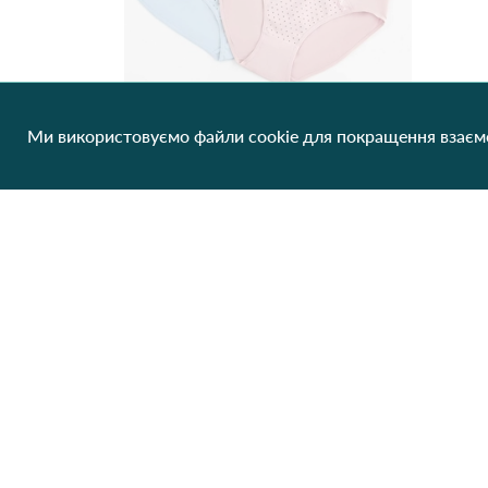
Ми використовуємо файли cookie для покращення взаємо
Трусики жіночі Rosa Junio CZ6843 12С Різні кольори
48.44 грн/од
1 шт
Немає в наявності
Клієнтам
Про нас
Виробники