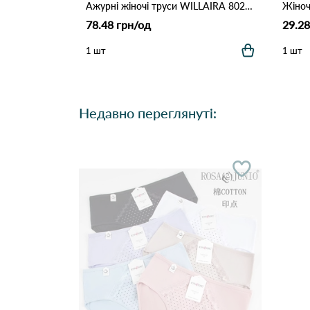
Ажурні жіночі труси WILLAIRA 8022 5б Різні кольори
78.48 грн/од
29.28
1 шт
1 шт
Недавно переглянуті: