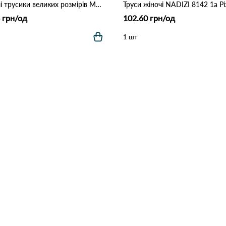
Жіночі трусики великих розмірів MAD01 (4XL–7XL) 7F Різні кольори
 грн/од
102.60 грн/од
1 шт