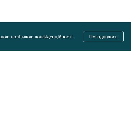
ашою політикою конфіденційності.
Погоджуюсь
і оновлення
Надіслати