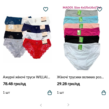
Ажурні жіночі труси WILLAIRA 8022 5б Різні кольори
Жіночі трусики великих розмірів MAD01 (4XL–7XL) 7F Різні кольори
78.48 грн/од
29.28 грн/од
1 шт
1 шт