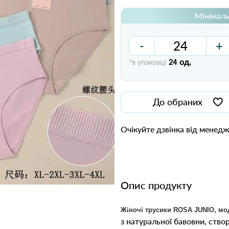
Мінімаль
-
+
од.
*в упаковці
24
До обраних
Очікуйте дзвінка від менед
Опис продукту
Жіночі трусики ROSA JUNIO, мо
з натуральної бавовни, ство