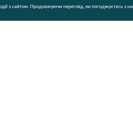
дії з сайтом. Продовжуючи перегляд, ви погоджуєтесь з н
Категорії
Контакти
Наш
Для жінок
+38 (073) 707-00-45
+380 (99) 302-84-98
Для чоловіків
+380 (99) 387-81-50
Для дітей
Замовити дзвінок
Пн-Пт
9:00 - 16:00
Домашній текстиль
Cб
9:00 - 13:00
НД
Вихідний