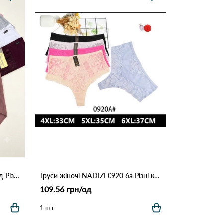
Труси жіночі beisdanna 3900 10д Різні кольори
Труси жіночі NADIZI 0920 6а Різні кольори
109.56 грн/од
1 шт