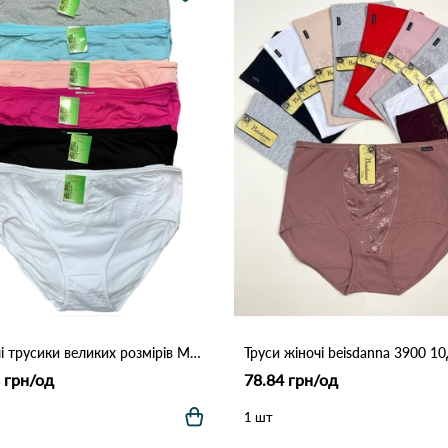
Жіночі трусики великих розмірів MAD01 (4XL–7XL) 7F Різні кольори
 грн/од
78.84 грн/од
1 шт