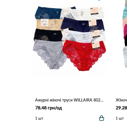
Ажурні жіночі труси WILLAIRA 8022 5б Різні кольори
78.48 грн/од
29.28
1 шт
1 шт