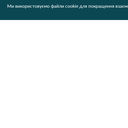
Ми використовуємо файли cookie для покращення взаємо
Труси жіночі ROSA JUNIO 6967 10в Різні кольори
49.08 грн/од
1 шт
Немає в наявності
Клієнтам
Про нас
Виробники
Співпраця
Блог
Контакти
Відгуки
Оплата та доставка