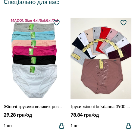
Спеціально для вас:
Жіночі трусики великих розмірів MAD01 (4XL–7XL) 7F Різні кольори
Труси жіночі beisdanna 3900 10д Різні кольори
29.28 грн/од
78.84 грн/од
1 шт
1 шт