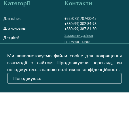
Категорії
Контакти
Для жінок
+38 (073) 707-00-45
+380 (99) 302-84-98
Для чоловіків
+380 (99) 387-81-50
Замовити дзвінок
Для дітей
Пн-Пт
9:00 - 16:00
Cб
9:00 - 13:00
Домашній текстиль
НД
Вихідний
Ми використовуємо файли cookie для покращення
Україна, Луцьк, 43000
взаємодії з сайтом. Продовжуючи перегляд, ви
Відкрити на карті
погоджуєтесь з нашою політикою конфіденційності.
Наші оновлення
Погоджуюсь
Надіслати