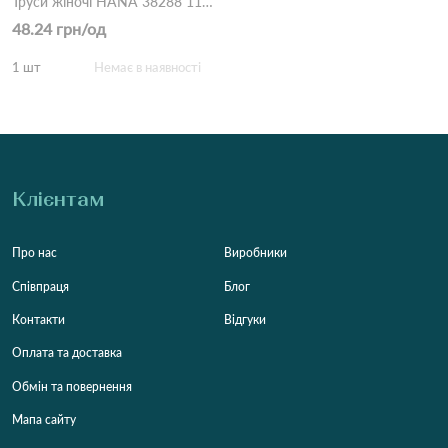
Труси жіночі HANA 38288 11B Різні кольори
48.24 грн/од
1 шт
Немає в наявності
Клієнтам
Про нас
Виробники
Співпраця
Блог
Контакти
Відгуки
Оплата та доставка
Обмін та повернення
Мапа сайту