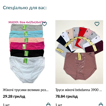
Спеціально для вас:
Жіночі трусики великих розмірів MAD01 (4XL–7XL) 7F Різні кольори
Труси жіночі beisdanna 3900 10д Різні кольори
29.28 грн/од
78.84 грн/од
1 шт
1 шт