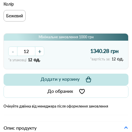
Колір
Бежевий
Мінімальне замовлення 1000 грн
-
+
1340.28 грн
од.
од.
*вартість за:
12
*в упаковці
12
Додати у корзину
До обраних
Очікуйте дзвінка від менеджера після оформлення замовлення
Опис продукту