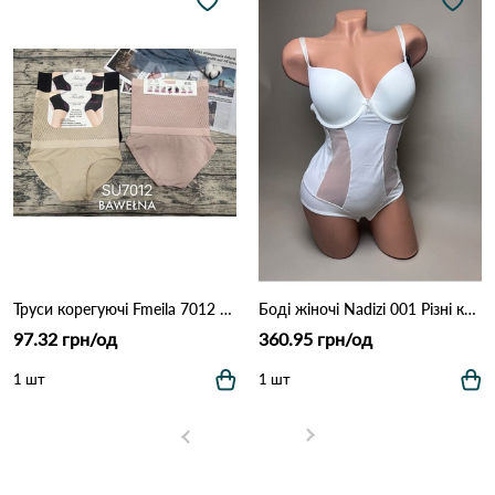
Труси корегуючі Fmeila 7012 10а Різні кольори
Боді жіночі Nadizi 001 Різні кольори
97.32 грн/од
360.95 грн/од
1 шт
1 шт