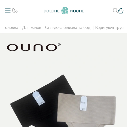
Головна
Для жінок
Стягуюча білизна та боді
Коригуючі труси