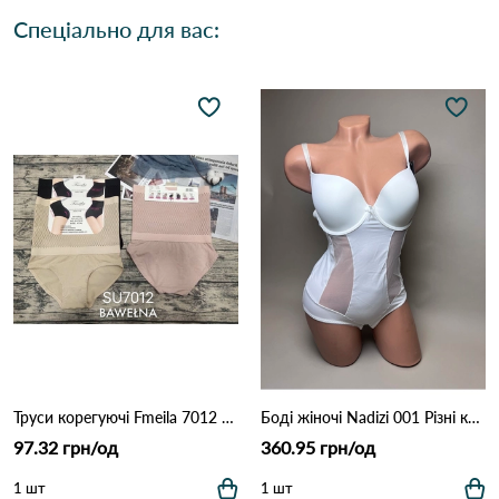
Спеціально для вас:
Труси корегуючі Fmeila 7012 10а Різні кольори
Боді жіночі Nadizi 001 Різні кольори
97.32 грн/од
360.95 грн/од
1 шт
1 шт