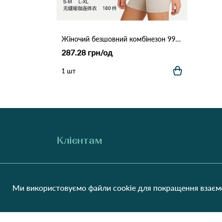
Жіночий безшовний комбінезон 99017 Різні кольори
287.28 грн/од
1 шт
Клієнтам
Про нас
Виробники
Співпраця
Блог
Ми використовуємо файли cookie для покращення взаємо
Контакти
Відгуки
Оплата та доставка