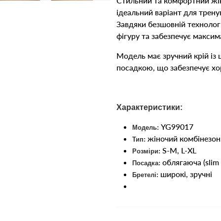
Стильний та комфортний жі
ідеальний варіант для трену
Завдяки безшовній технологі
фігуру та забезпечує макси
Модель має зручний крій із
посадкою, що забезпечує хо
Характеристики:
YG99017
Модель:
жіночий комбінезон
Тип:
S-M, L-XL
Розміри:
облягаюча (slim f
Посадка:
широкі, зручні
Бретелі: