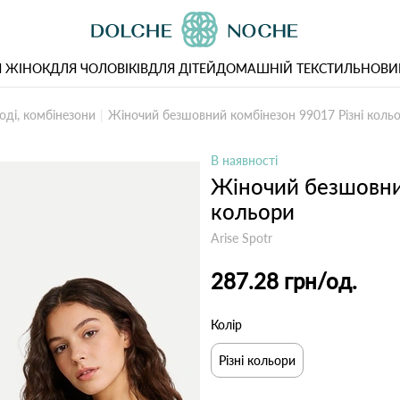
 ЖІНОК
ДЛЯ ЧОЛОВІКІВ
ДЛЯ ДІТЕЙ
ДОМАШНІЙ ТЕКСТИЛЬ
НОВИ
оді, комбінезони
Жіночий безшовний комбінезон 99017 Різні коль
В наявності
Жіночий безшовни
кольори
Arise Spotr
287.28 грн
/од.
Колір
Різні кольори