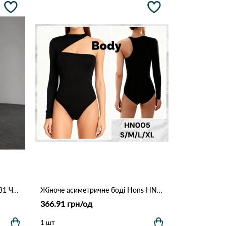
Комплект боді з проколами 1231 Чорний
Жіноче асиметричне боді Hons HN 005 Чорний
366.91 грн/од
1 шт