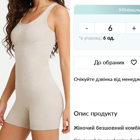
Мінімаль
-
+
од.
*в упаковці
6
До обраних
Очікуйте дзвінка від менед
Опис продукту
Жіночий безшовний комбін