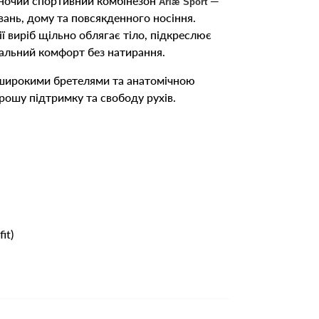
ночий спортивний комбінезон
—
Ariæ Sport
вань, дому та повсякденного носіння.
ї виріб щільно облягає тіло, підкреслює
мальний комфорт без натирання.
 широкими бретелями та анатомічною
рошу підтримку та свободу рухів.
it)