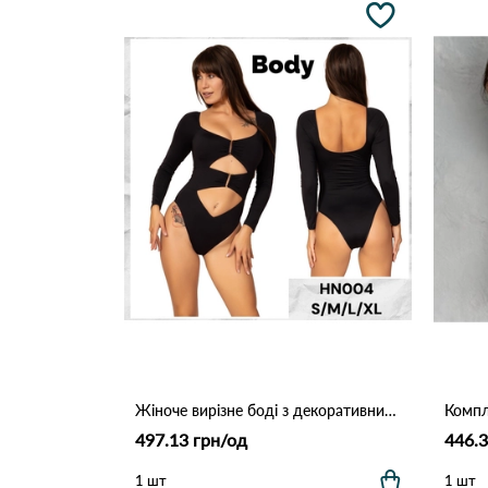
Жіноче вирізне боді з декоративними елементами Hons HN 004 Різні кольори
497.13 грн/од
446.3
1 шт
1 шт