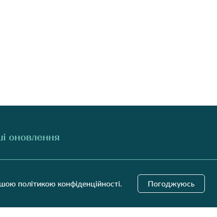
і оновлення
Надіслати
ашою політикою конфіденційності.
Погоджуюсь