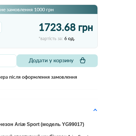
не замовлення 1000 грн
1723.68 грн
од.
*вартість за:
6
Додати у корзину
жера після оформлення замовлення
езон Ariæ Sport (модель YG99017)