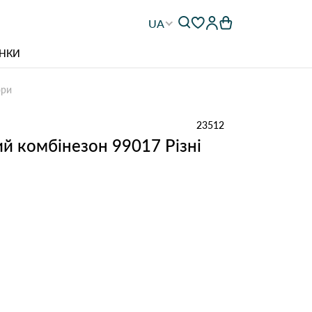
UA
НКИ
ори
23512
й комбінезон 99017 Різні