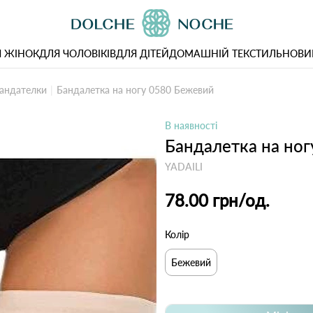
 ЖІНОК
ДЛЯ ЧОЛОВІКІВ
ДЛЯ ДІТЕЙ
ДОМАШНІЙ ТЕКСТИЛЬ
НОВИ
андателки
Бандалетка на ногу 0580 Бежевий
В наявності
Бандалетка на но
YADAILI
78.00 грн
/од.
Колір
Бежевий