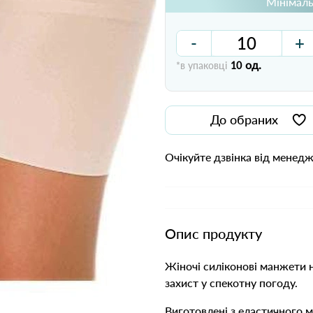
Мінімаль
-
+
од.
*в упаковці
10
До обраних
Очікуйте дзвінка від менед
Опис продукту
Жіночі силіконові манжети 
захист у спекотну погоду.
Виготовлені з еластичного 