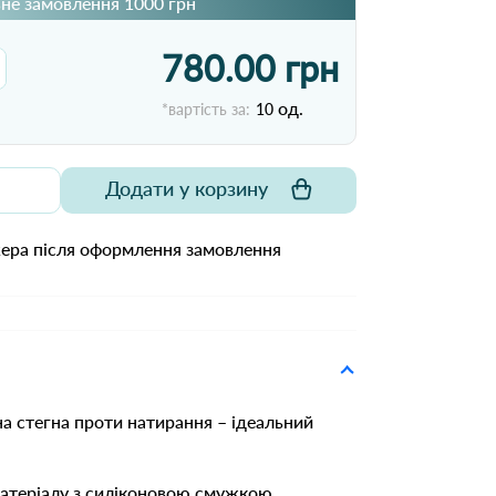
не замовлення 1000 грн
780.00 грн
од.
*вартість за:
10
Додати у корзину
жера після оформлення замовлення
на стегна проти натирання – ідеальний
матеріалу з силіконовою смужкою