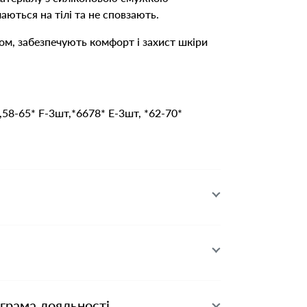
аються на тілі та не сповзають.
ом, забезпечують комфорт і захист шкіри
58-65* F-3шт,*6678* E-3шт, *62-70*
ограма лояльності