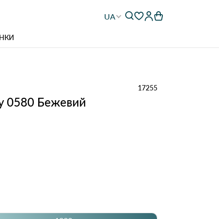
UA
НКИ
17255
гу 0580 Бежевий