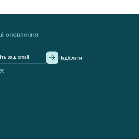
і оновлення
Надіслати