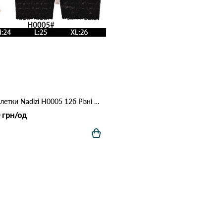
Бандалетки Nadizi H0005 12б Різні кольори
 грн/од