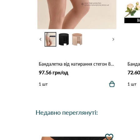
Бандалетка від натирання стегон 8009 Чорний
97.56 грн/од
72.60
1 шт
1 шт
Недавно переглянуті: