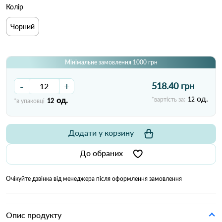
Колір
Чорний
Мінімальне замовлення 1000 грн
-
+
518.40 грн
од.
од.
*вартість за:
12
*в упаковці
12
Додати у корзину
До обраних
Очікуйте дзвінка від менеджера після оформлення замовлення
Опис продукту