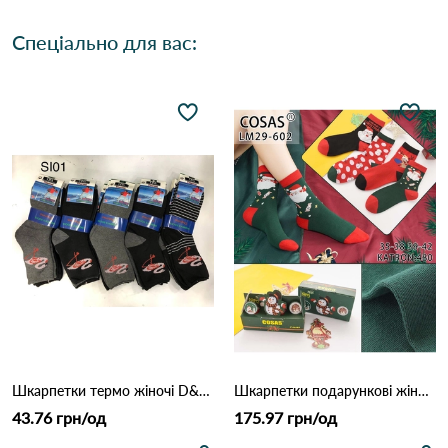
Спеціально для вас:
Шкарпетки термо жіночі D&A 3434 Різні кольори
Шкарпетки подарункові жіночі COSAS LM29-602 Різні кольори
43.76 грн/од
175.97 грн/од