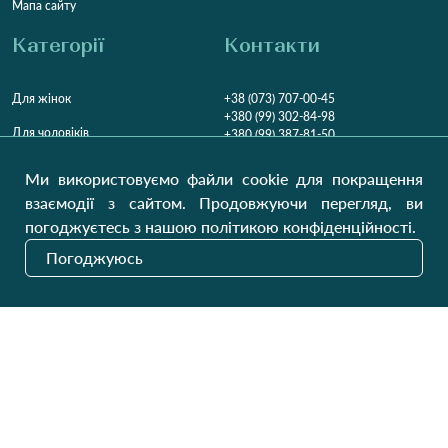
Мапа сайту
Категорії
Контакти
Для жінок
+38 (073) 707-00-45
+380 (99) 302-84-98
Для чоловіків
+380 (99) 387-81-50
Замовити дзвінок
Для дітей
Ми використовуємо файли cookie для покращення
Пн-Пт
9:00 - 16:00
Cб
9:00 - 13:00
Домашній текстиль
взаємодії з сайтом. Продовжуючи перегляд, ви
НД
Вихідний
погоджуєтесь з нашою політикою конфіденційності.
Україна, Луцьк, 43000
Погоджуюсь
Відкрити на карті
Наші оновлення
Надіслати