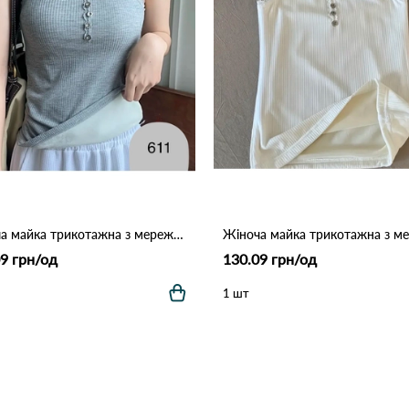
Жіноча майка трикотажна з мереживом і ґудзиками 611 Сірий
9 грн/од
130.09 грн/од
1 шт