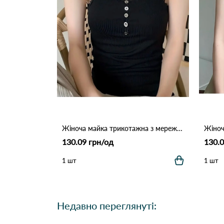
Жіноча майка трикотажна з мереживом і ґудзиками 611 Чорний
130.09 грн/од
130.0
1 шт
1 шт
Недавно переглянуті: