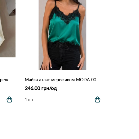
Жіноча майка трикотажна з мереживом і ґудзиками 611 Білий
Майка атлас мереживом MODA 0001 Зелений
246.00 грн/од
1 шт