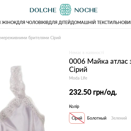
 ЖІНОК
ДЛЯ ЧОЛОВІКІВ
ДЛЯ ДІТЕЙ
ДОМАШНІЙ ТЕКСТИЛЬ
НОВИ
з мереживними брителями Сірий
Немає в наявності
0006 Майка атлас
Сірий
Moda Life
232.50 грн
/од.
Колір
Сірий
Болотный
Зелений