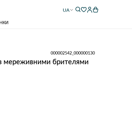
UA
НКИ
000002542_000000130
 з мереживними брителями