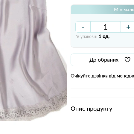
Мінімаль
-
+
од.
*в упаковці
1
До обраних
Очікуйте дзвінка від менед
Опис продукту