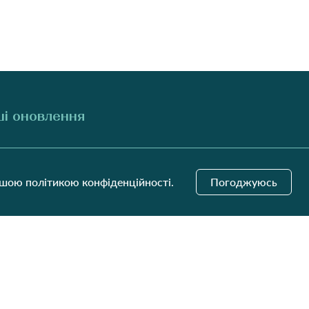
і оновлення
Надіслати
ашою політикою конфіденційності.
Погоджуюсь