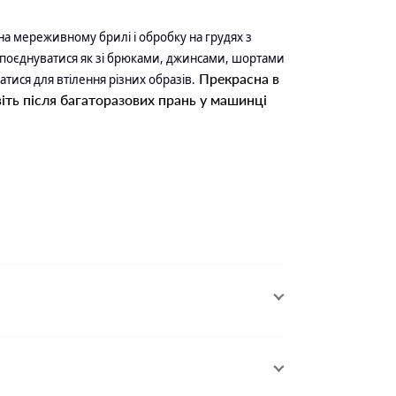
на мереживному брилі і обробку на грудях з
поєднуватися як зі брюками, джинсами, шортами
Прекрасна в
ватися для втілення різних образів.
авіть після багаторазових прань у машинці