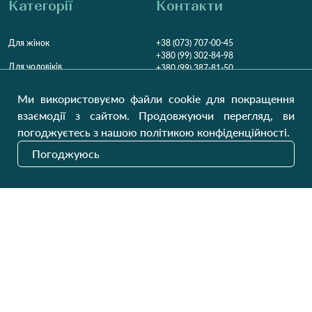
Категорії
Контакти
Для жінок
+38 (073) 707-00-45
+380 (99) 302-84-98
Для чоловіків
+380 (99) 387-81-50
Замовити дзвінок
Для дітей
Ми використовуємо файли cookie для покращення
Пн-Пт
9:00 - 16:00
Cб
9:00 - 13:00
Домашній текстиль
взаємодії з сайтом. Продовжуючи перегляд, ви
НД
Вихідний
погоджуєтесь з нашою політикою конфіденційності.
Україна, Луцьк, 43000
Погоджуюсь
Відкрити на карті
Наші оновлення
Надіслати