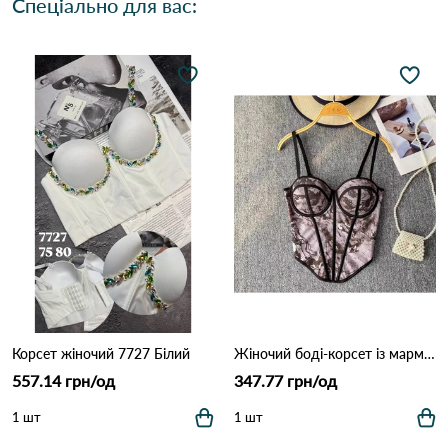
Спеціально для вас:
Корсет жіночий 7727 Білий
Жіночий боді-корсет із мармуровим принтом 9925 Сіро-фіолетовий
557.14 грн/од
347.77 грн/од
1 шт
1 шт