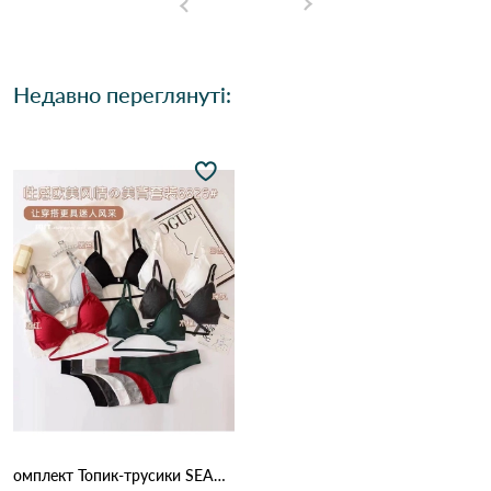
Недавно переглянуті:
омплект Топик-трусики SEAMLESS BRA 8826 13,5 Різні кольори