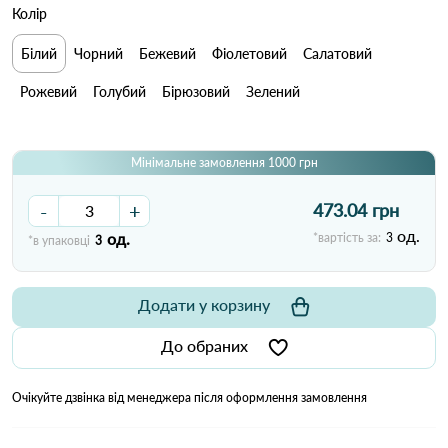
Колір
Білий
Чорний
Бежевий
Фіолетовий
Салатовий
Рожевий
Голубий
Бірюзовий
Зелений
Мінімальне замовлення 1000 грн
-
+
473.04 грн
од.
од.
*вартість за:
3
*в упаковці
3
Додати у корзину
До обраних
Очікуйте дзвінка від менеджера після оформлення замовлення