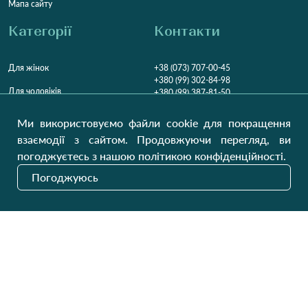
Мапа сайту
Категорії
Контакти
Для жінок
+38 (073) 707-00-45
+380 (99) 302-84-98
Для чоловіків
+380 (99) 387-81-50
Замовити дзвінок
Для дітей
Ми використовуємо файли cookie для покращення
Пн-Пт
9:00 - 16:00
Cб
9:00 - 13:00
Домашній текстиль
взаємодії з сайтом. Продовжуючи перегляд, ви
НД
Вихідний
погоджуєтесь з нашою політикою конфіденційності.
Україна, Луцьк, 43000
Погоджуюсь
Відкрити на карті
Наші оновлення
Надіслати