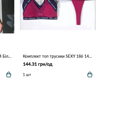
Комплект білизни рубчик 23754 Білий
Комплект топ трусики SEXY 186 14,1 Різні кольори
144.31 грн/од
1 шт