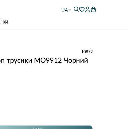
UA
НКИ
10872
оп трусики MO9912 Чорний