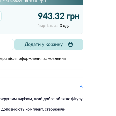
не замовлення 1000 грн
943.32 грн
од.
*вартість за:
3
Додати у корзину
жера після оформлення замовлення
округлим вирізом, який добре облягає фігуру.
що доповнюють комплект, створюючи
.