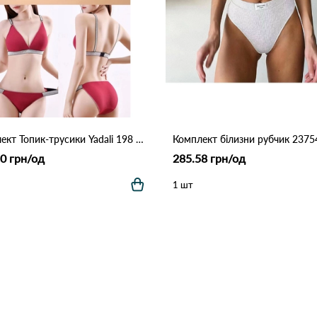
Комплект Топик-трусики Yadali 198 Різні кольори
0 грн/од
285.58 грн/од
1 шт