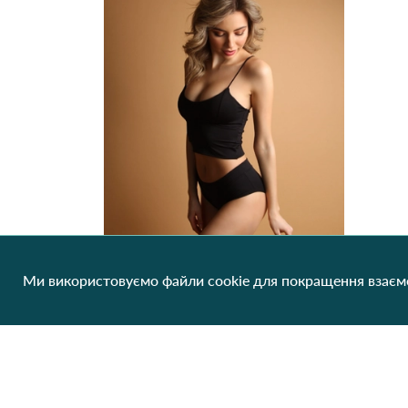
Ми використовуємо файли cookie для покращення взаємо
Комплект белья топ трусики MO9912 Чорний
314.44 грн/од
1 шт