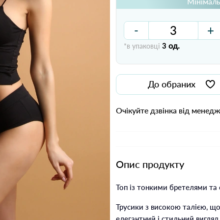
Мінімаль
-
+
од.
*в упаковці
3
До обраних
Очікуйте дзвінка від менед
Опис продукту
Топ із тонкими бретелями та 
Трусики з високою талією, 
елегантний і стильний вигляд