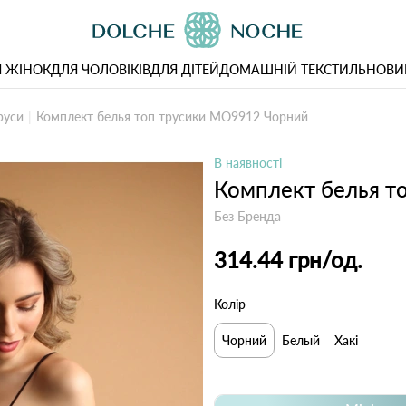
 ЖІНОК
ДЛЯ ЧОЛОВІКІВ
ДЛЯ ДІТЕЙ
ДОМАШНІЙ ТЕКСТИЛЬ
НОВИ
руси
Комплект белья топ трусики MO9912 Чорний
В наявності
Комплект белья т
Без Бренда
314.44 грн
/од.
Колір
Чорний
Белый
Хакі