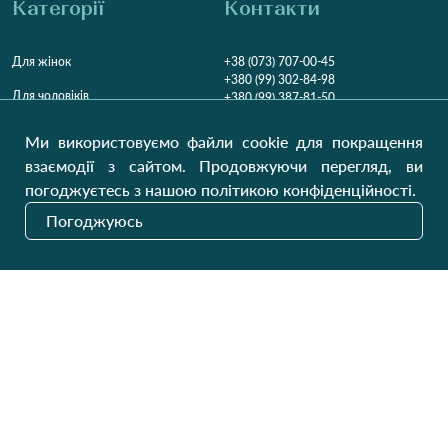
Категорії
Контакти
Для жінок
+38 (073) 707-00-45
+380 (99) 302-84-98
Для чоловіків
+380 (99) 387-81-50
Замовити дзвінок
Для дітей
Ми використовуємо файли cookie для покращення
Пн-Пт
9:00 - 16:00
Cб
9:00 - 13:00
Домашній текстиль
взаємодії з сайтом. Продовжуючи перегляд, ви
НД
Вихідний
погоджуєтесь з нашою політикою конфіденційності.
Україна, Луцьк, 43000
Погоджуюсь
Відкрити на карті
Наші оновлення
Надіслати