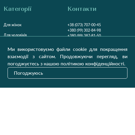
Категорії
Контакти
Для жінок
+38 (073) 707-00-45
+380 (99) 302-84-98
Для чоловіків
+380 (99) 387-81-50
Замовити дзвінок
Для дітей
Ми використовуємо файли cookie для покращення
Пн-Пт
9:00 - 16:00
Cб
9:00 - 13:00
Домашній текстиль
взаємодії з сайтом. Продовжуючи перегляд, ви
НД
Вихідний
погоджуєтесь з нашою політикою конфіденційності.
Україна, Луцьк, 43000
Погоджуюсь
Відкрити на карті
Наші оновлення
Надіслати