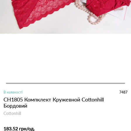
В наявності
7487
CH1805 Компклект Кружевной Cottonhill
Бордовий
Cottonhill
183.52 грн
/од.