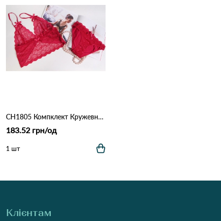
CH1805 Компклект Кружевной Cottonhill Бордовий
183.52 грн/од
1 шт
Клієнтам