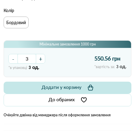
Колір
Бордовий
Мінімальне замовлення 1000 грн
-
+
550.56 грн
од.
од.
*вартість за:
3
*в упаковці
3
Додати у корзину
До обраних
Очікуйте дзвінка від менеджера після оформлення замовлення