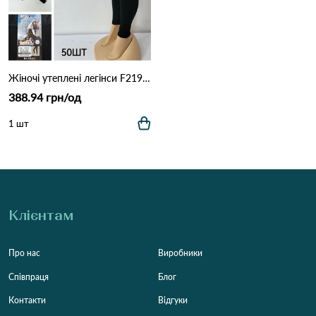
Жіночі утеплені легінси F219/4XL на флісі (48-54) — 4800D Чорний
388.94 грн/од
1 шт
Клієнтам
Про нас
Виробники
Співпраця
Блог
Контакти
Відгуки