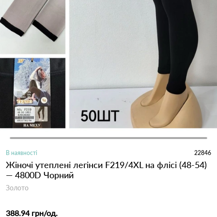
В наявності
22846
Жіночі утеплені легінси F219/4XL на флісі (48-54)
— 4800D Чорний
Золото
388.94 грн
/од.