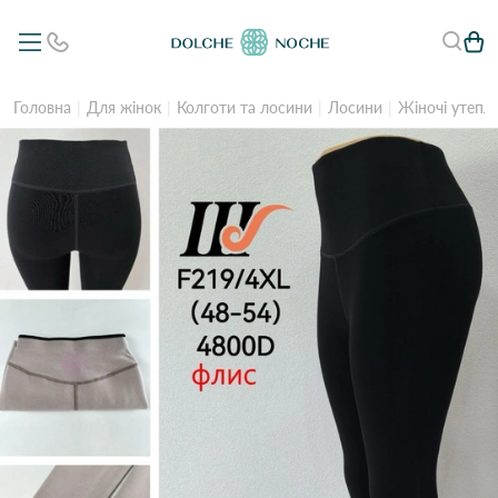
Головна
Для жінок
Колготи та лосини
Лосини
Жіночі утепле