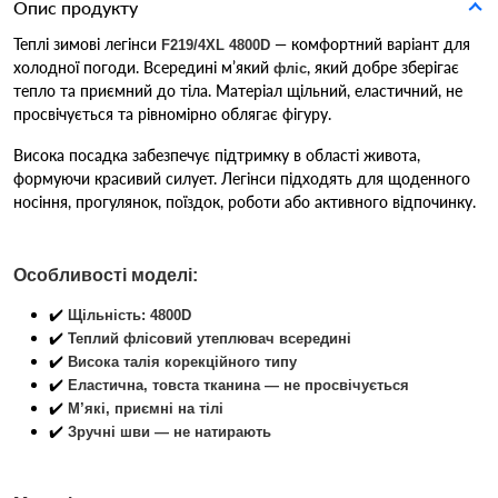
Опис продукту
Теплі зимові легінси
— комфортний варіант для
F219/4XL 4800D
холодної погоди. Всередині м’який
, який добре зберігає
фліс
тепло та приємний до тіла. Матеріал щільний, еластичний, не
просвічується та рівномірно облягає фігуру.
Висока посадка забезпечує підтримку в області живота,
формуючи красивий силует. Легінси підходять для щоденного
носіння, прогулянок, поїздок, роботи або активного відпочинку.
Особливості моделі:
✔️
Щільність: 4800D
✔️
Теплий флісовий утеплювач всередині
✔️
Висока талія корекційного типу
✔️
Еластична, товста тканина — не просвічується
✔️
М’які, приємні на тілі
✔️
Зручні шви — не натирають