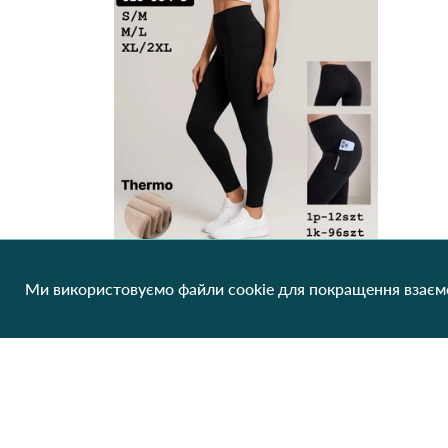
Ми використовуємо файли cookie для покращення взаємо
Жіночі термолосини JL9-554-G чорні (S/M, M/L, XL/2XL) Чорний
319.18 грн/од
1 шт