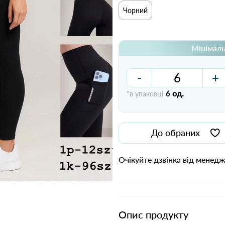
Чорний
Мінімаль
-
+
од.
*в упаковці
6
До обраних
Очікуйте дзвінка від менед
Опис продукту