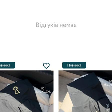
Відгуків немає
овинка
Новинка