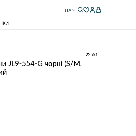
UA
НКИ
22551
и JL9-554-G чорні (S/M,
ий