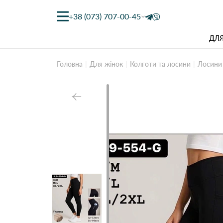
+38 (073) 707-00-45
ДЛЯ
Головна
Для жінок
Колготи та лосини
Лосини