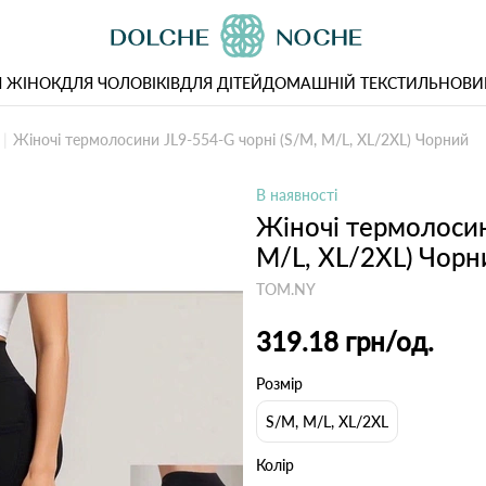
 ЖІНОК
ДЛЯ ЧОЛОВІКІВ
ДЛЯ ДІТЕЙ
ДОМАШНІЙ ТЕКСТИЛЬ
НОВИ
Жіночі термолосини JL9-554-G чорні (S/M, M/L, XL/2XL) Чорний
В наявності
Жіночі термолосин
M/L, XL/2XL) Чорн
TOM.NY
319.18 грн
/од.
Розмір
S/M, M/L, XL/2XL
Колір