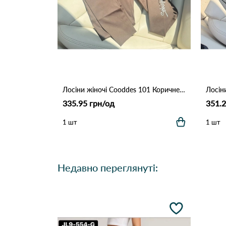
Лосіни жіночі Cooddes 101 Коричневий
Лосін
335.95 грн/од
351.2
1 шт
1 шт
Недавно переглянуті: