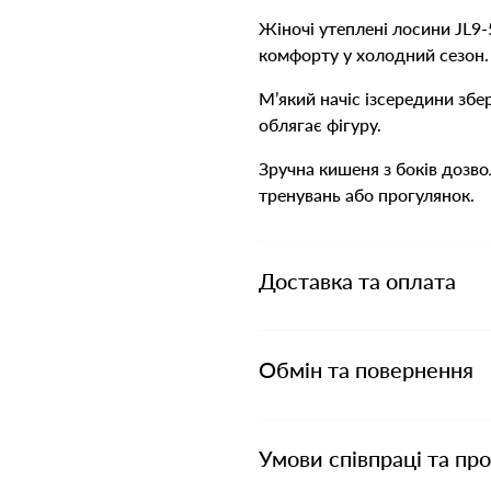
Жіночі утеплені лосини JL9-
комфорту у холодний сезон.
М’який начіс ізсередини збе
облягає фігуру.
Зручна кишеня з боків дозво
тренувань або прогулянок.
Доставка та оплата
Обмін та повернення
Умови співпраці та пр