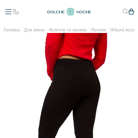
Головна
Для жінок
Колготи та лосини
Лосини
Жіночі лосіни