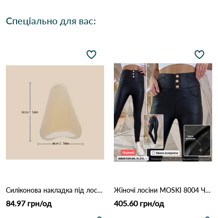
Спеціально для вас:
Силіконова накладка під лосини (анти-camel toe) 1637 Бежевий
Жіночі лосіни MOSKI 8004 Чорний
84.97 грн/од
405.60 грн/од