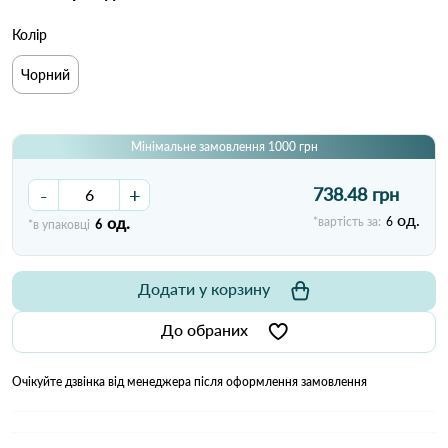
Колір
Чорний
Мінімальне замовлення 1000 грн
-
+
738.48 грн
од.
од.
*вартість за:
6
*в упаковці
6
Додати у корзину
До обраних
Очікуйте дзвінка від менеджера після оформлення замовлення