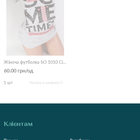
Жіноча футболка SO 1010 Сірий
60.00 грн/од
1 шт
Немає в наявності
Клієнтам