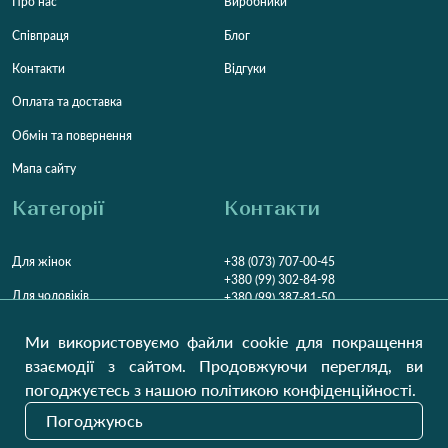
Про нас
Виробники
Співпраця
Блог
Контакти
Відгуки
Оплата та доставка
Обмін та повернення
Мапа сайту
Категорії
Контакти
Для жінок
+38 (073) 707-00-45
+380 (99) 302-84-98
Для чоловіків
+380 (99) 387-81-50
Замовити дзвінок
Для дітей
Ми використовуємо файли cookie для покращення
Пн-Пт
9:00 - 16:00
Cб
9:00 - 13:00
Домашній текстиль
взаємодії з сайтом. Продовжуючи перегляд, ви
НД
Вихідний
погоджуєтесь з нашою політикою конфіденційності.
Україна, Луцьк, 43000
Погоджуюсь
Відкрити на карті