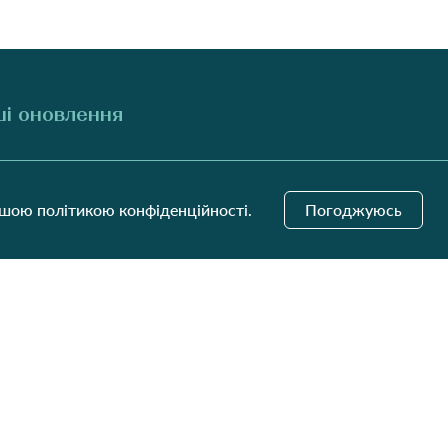
і оновлення
Надіслати
ашою політикою конфіденційності.
Погоджуюсь