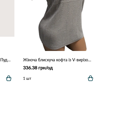
Жіноча футболка Ottodix 1004 Пудра
Жіноча блискуча кофта із V‑вирізом (сріблястий меланж) 108
336.38 грн/од
1 шт