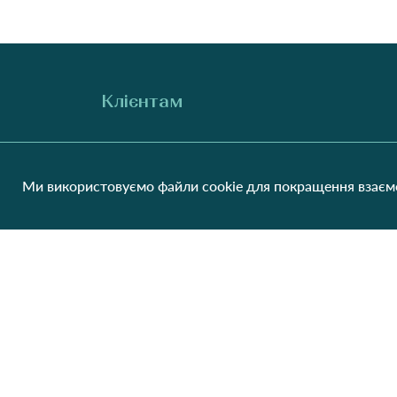
Клієнтам
Про нас
Виробники
Співпраця
Блог
Ми використовуємо файли cookie для покращення взаємо
Контакти
Відгуки
Оплата та доставка
Обмін та повернення
Мапа сайту