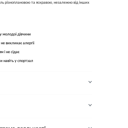
ь різноплановою та яскравою, незалежно від інших
ру молодої дівчини
 не викликає алергії
м і не сідає
и навіть у спортзал