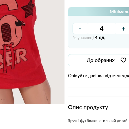
Мінімаль
-
+
од.
*в упаковці
4
До обраних
Очікуйте дзвінка від менед
Опис продукту
Зручні футболки, стильний дизайн