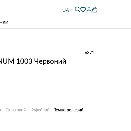
UA
НКИ
6871
 NUM 1003 Червоний
й
Салатовий
Кофейний
Темно рожевий