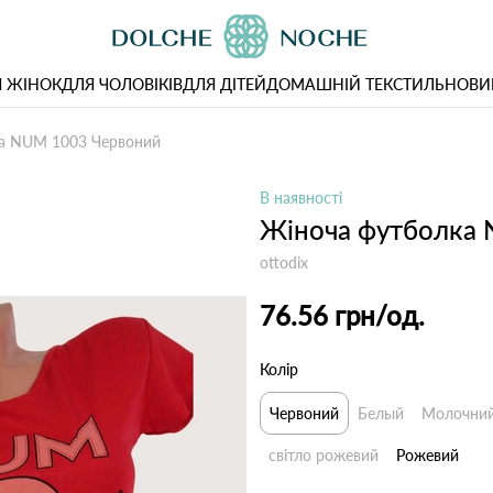
 ЖІНОК
ДЛЯ ЧОЛОВІКІВ
ДЛЯ ДІТЕЙ
ДОМАШНІЙ ТЕКСТИЛЬ
НОВИ
а NUM 1003 Червоний
В наявності
Жіноча футболка
ottodix
76.56 грн
/од.
Колір
Червоний
Белый
Молочни
світло рожевий
Рожевий