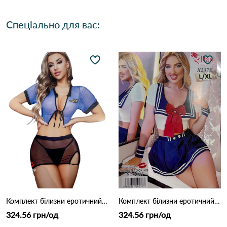
Спеціально для вас:
Комплект білизни еротичний HAN X244 Чорно-синій
Комплект білизни еротичний HAN X237 Чорно-червоний
324.56 грн/од
324.56 грн/од