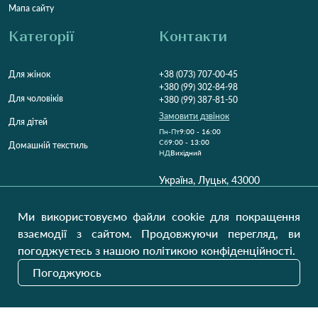
Мапа сайту
Категорії
Контакти
Для жінок
+38 (073) 707-00-45
+380 (99) 302-84-98
Для чоловіків
+380 (99) 387-81-50
Замовити дзвінок
Для дітей
Пн-Пт
9:00 - 16:00
Cб
9:00 - 13:00
Домашній текстиль
НД
Вихідний
Україна, Луцьк, 43000
Відкрити на карті
Ми використовуємо файли cookie для покращення
Наші оновлення
взаємодії з сайтом. Продовжуючи перегляд, ви
погоджуєтесь з нашою політикою конфіденційності.
Погоджуюсь
Надіслати