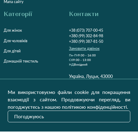
Мапа сайту
Категорії
Контакти
Для жінок
+38 (073) 707-00-45
+380 (99) 302-84-98
Для чоловіків
+380 (99) 387-81-50
Замовити дзвінок
Для дітей
Пн-Пт
9:00 - 16:00
Cб
9:00 - 13:00
Домашній текстиль
НД
Вихідний
Україна, Луцьк, 43000
Відкрити на карті
Ми використовуємо файли cookie для покращення
Наші оновлення
взаємодії з сайтом. Продовжуючи перегляд, ви
погоджуєтесь з нашою політикою конфіденційності.
Погоджуюсь
Надіслати