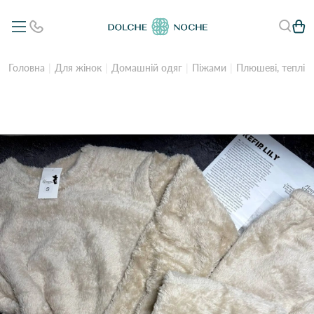
Головна
Для жінок
Домашній одяг
Піжами
Плюшеві, теплі 