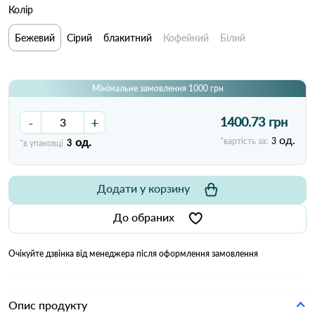
Колір
Бежевий
Сірий
блакитний
Кофейний
Білий
Мінімальне замовлення 1000 грн
-
+
1400.73 грн
од.
од.
*вартість за:
3
*в упаковці
3
Додати у корзину
До обраних
Очікуйте дзвінка від менеджера після оформлення замовлення
Опис продукту