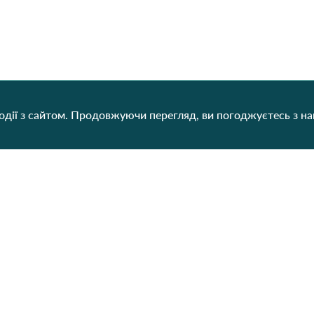
дії з сайтом. Продовжуючи перегляд, ви погоджуєтесь з н
Категорії
Контакти
Наш