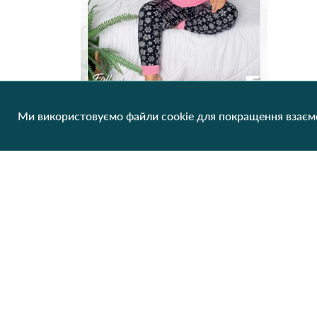
Ми використовуємо файли cookie для покращення взаємо
Пижама женская теплая Rinda 4582 Рожевий
608.76 грн/од
1 шт
Клієнтам