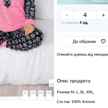
Мінімаль
-
+
од.
*в упаковці
4
До обраних
Очікуйте дзвінка від менед
Опис продукту
Размер M, L, XL, XXL,
Состав: 100% Хлопок