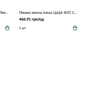
Пижама женская ELITON 1909 Темно Синій
Піжама жіноча плюш ЦаЦА 4031 Сірий
466.91 грн/од
1 шт