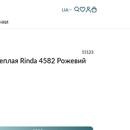
UA
НКИ
й
15123
еплая Rinda 4582 Рожевий