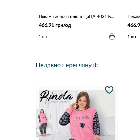
Піжама жіноча плюш ЦаЦА 4031 Бежевий
466.91 грн/од
466.9
1 шт
1 шт
Недавно переглянуті: