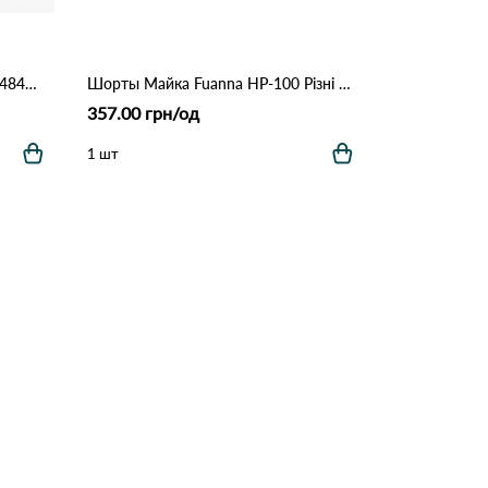
Футболка шорти рубчик ЦаЦа 4848 Графіт
Шорты Майка Fuanna HP-100 Різні кольори
357.00 грн/од
1 шт