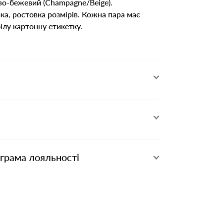
о-бежевий (Champagne/Beige).
а, ростовка розмірів. Кожна пара має
ілу картонну етикетку.
ограма лояльності