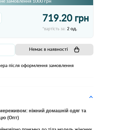
не замовлення 1000 грн
719.20 грн
од.
*вартість за:
2
Немає в наявності
жера після оформлення замовлення
 мереживом: ніжний домашній одяг та
цю (Опт)
неймовірно приємна до тіла модель жіночих