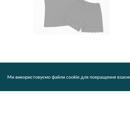
Піжама шорти з мереживом 9097 Чорний
359.60 грн/од
Ми використовуємо файли cookie для покращення взаємо
1 шт
Немає в наявності
Клієнтам