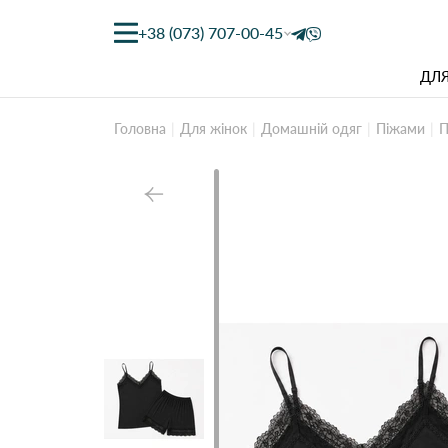
+38 (073) 707-00-45
ДЛЯ
Головна
Для жінок
Домашній одяг
Піжами
П