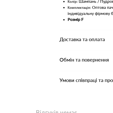
Шампань / Пудров
Колір:
Оптова пачк
Комплектація:
індивідуальну фірмову б
Розмір F
Доставка та оплата
Обмін та повернення
Умови співпраці та пр
Відгуків немає