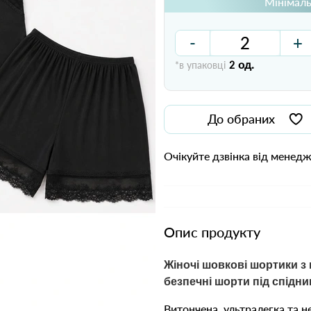
Мінімаль
-
+
од.
*в упаковці
2
До обраних
Очікуйте дзвінка від менед
Опис продукту
Жіночі шовкові шортики з
безпечні шорти під спідни
Витончена, ультралегка та 