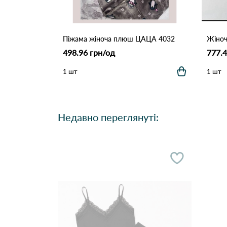
Піжама жіноча плюш ЦАЦА 4032
498.96 грн/од
777.4
1 шт
1 шт
Недавно переглянуті: