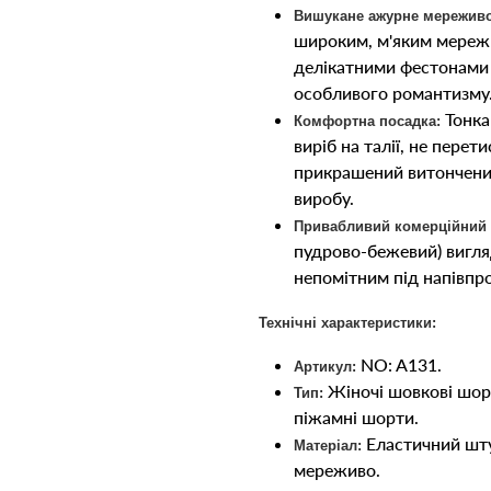
Вишукане ажурне мереживо
широким, м'яким мережи
делікатними фестонами ти
особливого романтизму
Тонка 
Комфортна посадка:
виріб на талії, не пере
прикрашений витончени
виробу.
Привабливий комерційний 
пудрово-бежевий) вигля
непомітним під напівпр
Технічні характеристики:
NO: A131.
Артикул:
Жіночі шовкові шорти
Тип:
піжамні шорти.
Еластичний шту
Матеріал:
мереживо.