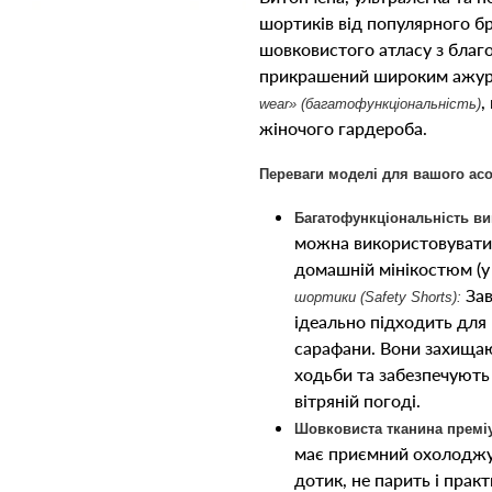
шортиків від популярного бр
шовковистого атласу з бла
прикрашений широким ажур
,
wear» (багатофункціональність)
жіночого гардероба.
Переваги моделі для вашого ас
Багатофункціональність ви
можна використовувати 
домашній мінікостюм (у 
Зав
шортики (Safety Shorts):
ідеально підходить для н
сарафани. Вони захищаю
ходьби та забезпечують 
вітряній погоді.
Шовковиста тканина премі
має приємний охолоджу
дотик, не парить і прак