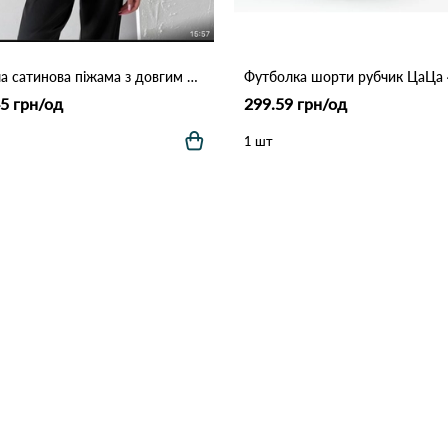
Жіноча сатинова піжама з довгим рукавом 3349 Чорний
5 грн/од
299.59 грн/од
1 шт