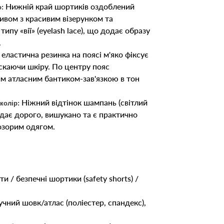
Нижній край шортиків оздоблений
:
вом з красивим візерунком та
пу «вії» (eyelash lace), що додає образу
.
еластична резинка на поясі м'яко фіксує
тискаючи шкіру. По центру пояс
м атласним бантиком-зав'язкою в тон
Ніжний відтінок шампань (світлий
колір:
дає дорого, вишукано та є практично
озорим одягом.
 / безпечні шортики (safety shorts) /
чний шовк/атлас (поліестер, спандекс),