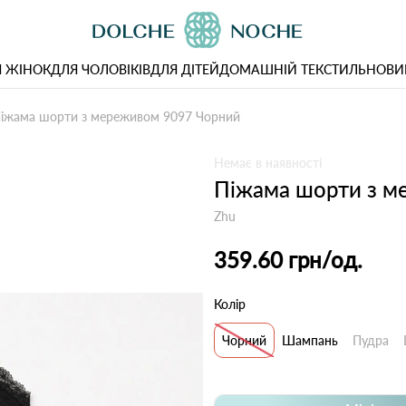
 ЖІНОК
ДЛЯ ЧОЛОВІКІВ
ДЛЯ ДІТЕЙ
ДОМАШНІЙ ТЕКСТИЛЬ
НОВИ
іжама шорти з мереживом 9097 Чорний
Немає в наявності
Піжама шорти з м
Zhu
359.60 грн
/од.
Колір
Чорний
Шампань
Пудра