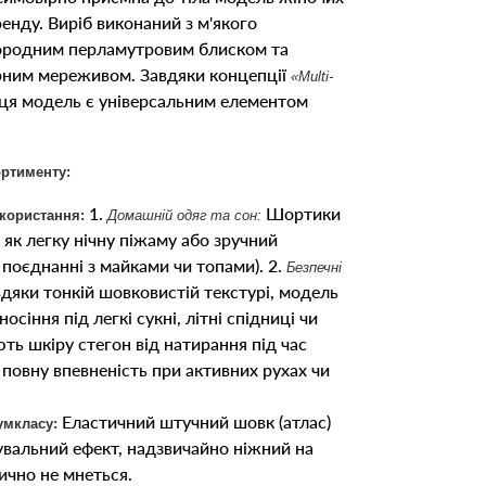
енду. Виріб виконаний з м'якого
городним перламутровим блиском та
ним мереживом. Завдяки концепції
«Multi-
 ця модель є універсальним елементом
ортименту:
1.
Шортики
користання:
Домашній одяг та сон:
як легку нічну піжаму або зручний
поєднанні з майками чи топами). 2.
Безпечні
дяки тонкій шовковистій текстурі, модель
осіння під легкі сукні, літні спідниці чи
ть шкіру стегон від натирання під час
повну впевненість при активних рухах чи
Еластичний штучний шовк (атлас)
умкласу:
вальний ефект, надзвичайно ніжний на
тично не мнеться.