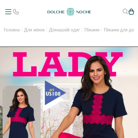
Головна
Для жінок
Домашній одяг
Піжами
Піжами для дом