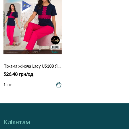
Піжама жіноча Lady US108 Як на фото
526.48 грн/од
1 шт
Клієнтам