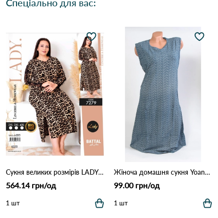
Спеціально для вас:
Сукня великих розмірів LADY 7279 Леопардовий
Жіноча домашня сукня Yoanna Vera 5728 Як на фото
564.14 грн/од
99.00 грн/од
1 шт
1 шт