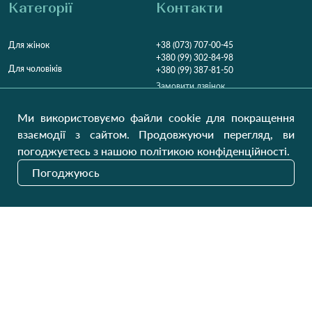
Категорії
Контакти
Для жінок
+38 (073) 707-00-45
+380 (99) 302-84-98
Для чоловіків
+380 (99) 387-81-50
Замовити дзвінок
Для дітей
Пн-Пт
9:00 - 16:00
Cб
9:00 - 13:00
Домашній текстиль
Ми використовуємо файли cookie для покращення
НД
Вихідний
взаємодії з сайтом. Продовжуючи перегляд, ви
Україна, Луцьк, 43000
погоджуєтесь з нашою політикою конфіденційності.
Відкрити на карті
Погоджуюсь
Наші оновлення
Надіслати