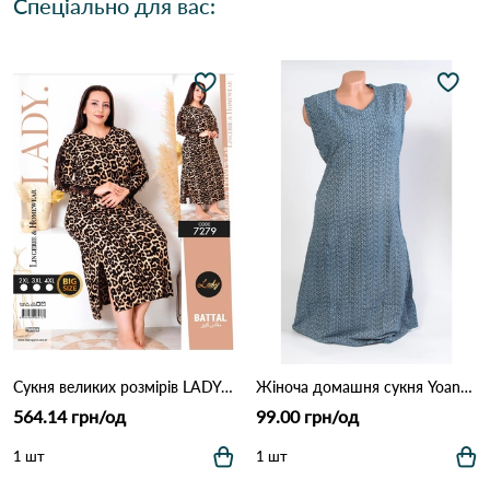
Спеціально для вас:
Сукня великих розмірів LADY 7279 Леопардовий
Жіноча домашня сукня Yoanna Vera 5728 Як на фото
564.14 грн/од
99.00 грн/од
1 шт
1 шт