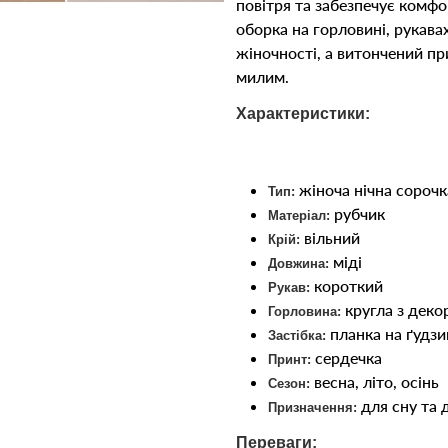
повітря та забезпечує комфо
оборка на горловині, рукавах
жіночності, а витончений пр
милим.
Характеристики:
жіноча нічна сорочк
Тип:
рубчик
Матеріал:
вільний
Крій:
міді
Довжина:
короткий
Рукав:
кругла з дек
Горловина:
планка на ґудзи
Застібка:
сердечка
Принт:
весна, літо, осінь
Сезон:
для сну та 
Призначення:
Переваги: