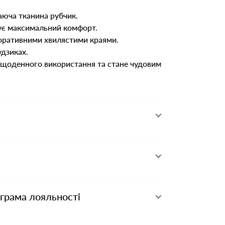
аюча тканина рубчик.
ує максимальний комфорт.
оративними хвилястими краями.
удзиках.
 щоденного використання та стане чудовим
ограма лояльності