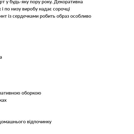
рт у будь-яку пору року. Декоративна
 і по низу виробу надає сорочці
инт із сердечками робить образ особливо
а
оративною оборкою
ках
домашнього відпочинку