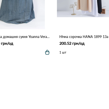
Жіноча домашня сукня Yoanna Vera 5728 Як на фото
 грн/од
200.52 грн/од
1 шт