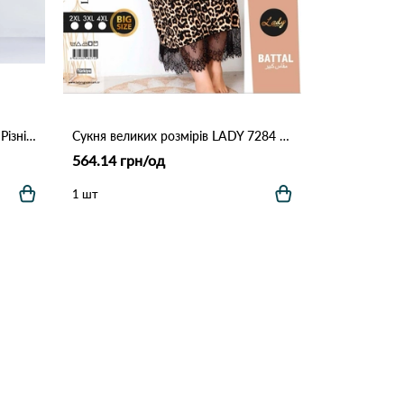
Нічна сорочка HANA 1899 13a Різні кольори
Сукня великих розмірів LADY 7284 Леопардовий
564.14 грн/од
1 шт