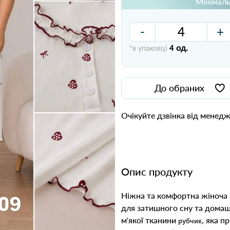
Мінімаль
-
+
од.
*в упаковці
4
До обраних
Очікуйте дзвінка від менед
Опис продукту
Ніжна та комфортна жіноча 
для затишного сну та домаш
м'якої тканини
, яка п
рубчик