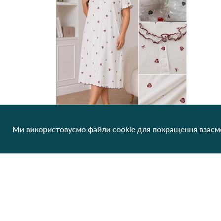
Ми використовуємо файли cookie для покращення взаємо
Нічна сорочка з рукавом 609 Різні кольори
246.59 грн/од
1 шт