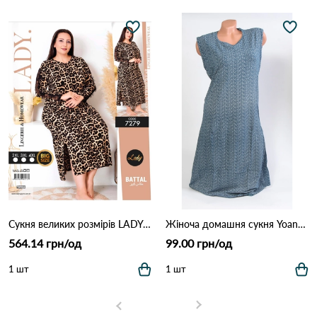
Сукня великих розмірів LADY 7279 Леопардовий
Жіноча домашня сукня Yoanna Vera 5728 Як на фото
564.14 грн/од
99.00 грн/од
1 шт
1 шт