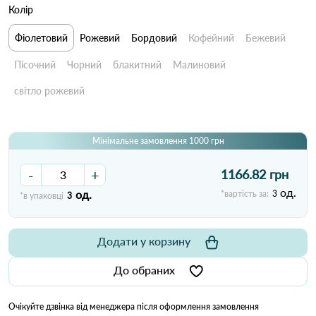
Колір
Фіолетовий
Рожевий
Бордовий
Кофейний
Бежевий
Пісочний
Чорний
блакитний
Малиновий
світло рожевий
Мінімальне замовлення 1000 грн
-
+
1166.82 грн
од.
од.
*вартість за:
3
*в упаковці
3
Додати у корзину
До обраних
Очікуйте дзвінка від менеджера після оформлення замовлення