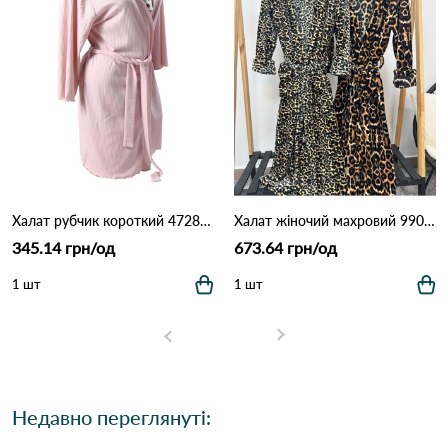
Халат рубчик короткий 4728 Рожевий
Халат жіночий махровий 9905 Дрібний леопард
345.14 грн/од
673.64 грн/од
1 шт
1 шт
Недавно переглянуті: