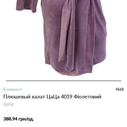
В наявності
9668
Плюшевый халат ЦаЦа 4019 Фіолетовий
ЦаЦа
388.94 грн
/од.