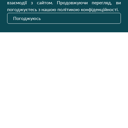
взаємодії з сайтом. Продовжуючи перегляд, ви
Пн-Пт
9:00 - 16:00
Cб
9:00 - 13:00
Домашній текстиль
погоджуєтесь з нашою політикою конфіденційності.
НД
Вихідний
Погоджуюсь
Україна, Луцьк, 43000
Відкрити на карті
Наші оновлення
Надіслати